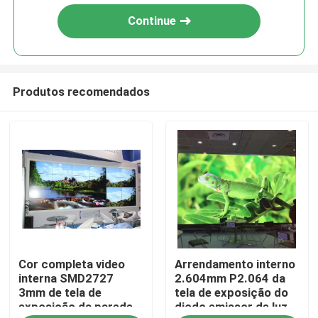
Continue
Produtos recomendados
Casa
Cor completa video
Arrendamento interno
Produtos
interna SMD2727
2.604mm P2.064 da
3mm de tela de
tela de exposição do
exposição da parede
diodo emissor de luz
Vídeos