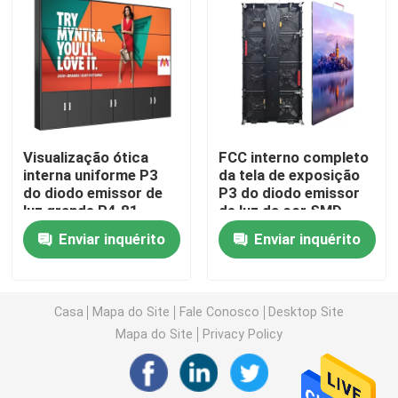
Tela de exposição criativa do diodo emissor de luz
Tela de exposição exterior do diodo emissor de luz
Visualização ótica
FCC interno completo
Tela do diodo emissor de luz do estádio
interna uniforme P3
da tela de exposição
do diodo emissor de
P3 do diodo emissor
luz grande P4.81
de luz da cor SMD
Tela de exposição do diodo emissor de luz da fase
P3.91 P2.064
P4.81 4.81mm
Enviar inquérito
Enviar inquérito
tela de exibição led interna
Casa
Mapa do Site
Fale Conosco
Desktop Site
Tela curvada do diodo emissor de luz
Mapa do Site
Privacy Policy
Módulos da tela do diodo emissor de luz