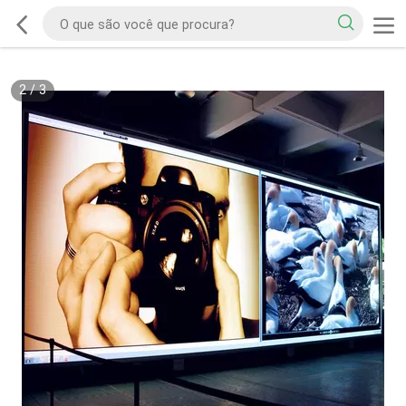
2
/
3