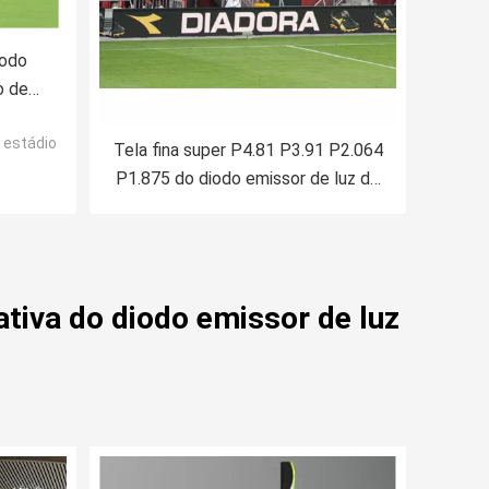
iodo
o de
leta
o estádio
Tela fina super P4.81 P3.91 P2.064
P1.875 do diodo emissor de luz do
estádio da cor completa do RGB
tiva do diodo emissor de luz