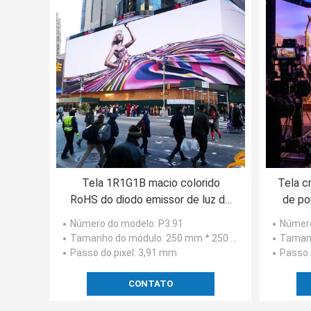
Tela 1R1G1B macio colorido
Tela c
RoHS do diodo emissor de luz de
de po
EDA High Resolution Curved
diodo
Número do modelo
: P3.91
Númer
Tamanho do módulo
: 250 mm * 250 mm
Taman
Passo do pixel
: 3,91 mm
Passo 
CONTATO