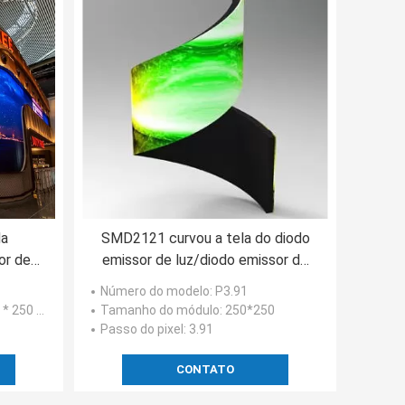
da
SMD2121 curvou a tela do diodo
or de
emissor de luz/diodo emissor de
mm do
luz de pouco peso indica P3.91
Número do modelo
: P3.91
D2121
3.91mm
 250 mm
Tamanho do módulo
: 250*250
Passo do pixel
: 3.91
CONTATO