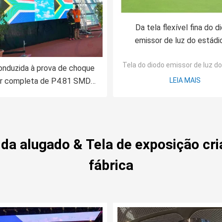
Da tela flexível fina do d
emissor de luz do estádi
P2.064 P1.875 cor comp
Tela do diodo emissor de luz d
SMD1921
onduzida à prova de choque
r completa de P4.81 SMD
LEIA MAIS
121 para a propaganda
da alugado & Tela de exposição cria
fábrica