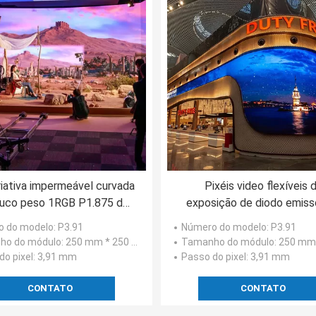
riativa impermeável curvada
Pixéis video flexíveis 
uco peso 1RGB P1.875 do
exposição de diodo emiss
 emissor de luz da tela do
luz da parede P3.91 3.91
o do modelo
: P3.91
Número do modelo
: P3.91
diodo emissor de luz
diodo emissor de luz SM
ho do módulo
: 250 mm * 250 mm
Tamanho do módulo
: 250 mm *
do pixel
: 3,91 mm
Passo do pixel
: 3,91 mm
CONTATO
CONTATO