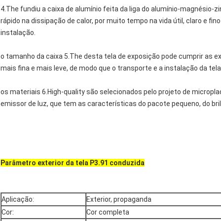
4.The fundiu a caixa de alumínio feita da liga do alumínio-magnésio-zi
rápido na dissipação de calor, por muito tempo na vida útil, claro e fin
instalação.
o tamanho da caixa 5.The desta tela de exposição pode cumprir as exi
mais fina e mais leve, de modo que o transporte e a instalação da te
os materiais 6.High-quality são selecionados pelo projeto de micropl
emissor de luz, que tem as características do pacote pequeno, do bril
Parâmetro exterior da tela P3.91 conduzida
Aplicação:
Exterior, propaganda
Cor:
Cor completa