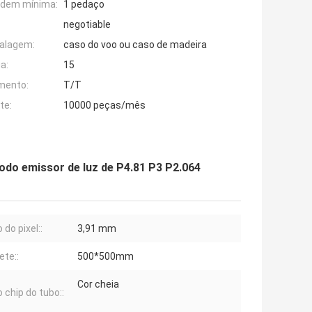
rdem mínima:
1 pedaço
negotiable
alagem:
caso do voo ou caso de madeira
a:
15
mento:
T/T
te:
10000 peças/mês
odo emissor de luz de P4.81 P3 P2.064
do pixel::
3,91 mm
ete::
500*500mm
Cor cheia
 chip do tubo::