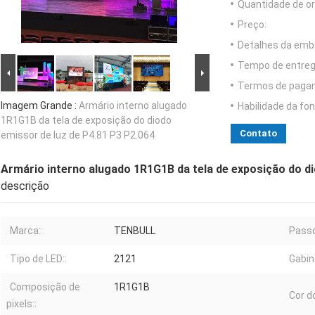
Quantidade de o
Preço:
Detalhes da emb
Tempo de entreg
Termos de paga
Imagem Grande :
Armário interno alugado
Habilidade da fon
1R1G1B da tela de exposição do diodo
Contato
emissor de luz de P4.81 P3 P2.064
Armário interno alugado 1R1G1B da tela de exposição do di
descrição
Marca::
TENBULL
Passo 
Tipo de LED::
2121
Gabin
Composição de
1R1G1B
Cor do
pixels::