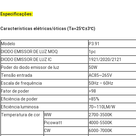
Especificações:
Características elétricas/óticas (Ta=25℃±3℃)
Modelo
P3.91
DIODO EMISSOR DE LUZ MOQ
1pc
DIODO EMISSOR DE LUZ IC
1921/2020/2121
Poder do diodo emissor de luz
50W
Tensão entrada
AC85~265V
Escala de frequência
50Hz – 60Hz
Fator de poder
>98
Eficiência de poder
>85%
Eficiência luminosa
70~110LM/W
Temperatura de cor
WW
2700-3500K
Picowatt
4000-5500K
CW
6000-7000K