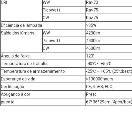
CRI
WW
Ra>70
Picowatt
Ra>75
CW
Ra>75
Eficiência da lâmpada
>85%
Saída dos lúmens
WW
4200lm
Picowatt
4400lm
CW
4600lm
Ângulo de feixe
120°
Temperatura de trabalho
-40℃ ~ +55℃
Temperatura de armazenamento
-25℃ ~ +65℃ (25℃best
Esperança de vida
>100000hours
Certificação
CE, RoHS, FCC
Abrigando a cor
Preto
pacote
67*36*29cm (4pcs/box