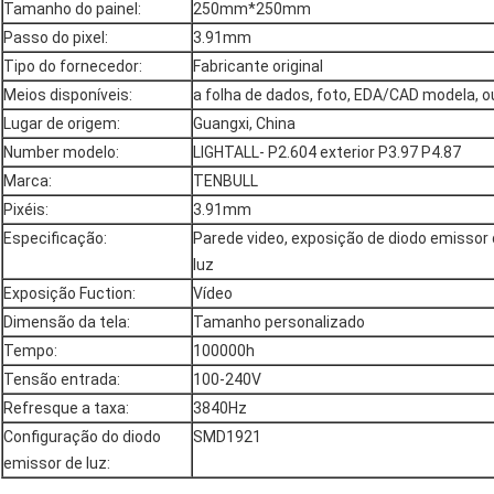
Tamanho do painel:
250mm*250mm
Passo do pixel:
3.91mm
Tipo do fornecedor:
Fabricante original
Meios disponíveis:
a folha de dados, foto, EDA/CAD modela, o
Lugar de origem:
Guangxi, China
Number modelo:
LIGHTALL- P2.604 exterior P3.97 P4.87
Marca:
TENBULL
Pixéis:
3.91mm
Especificação:
Parede video, exposição de diodo emissor d
luz
Exposição Fuction:
Vídeo
Dimensão da tela:
Tamanho personalizado
Tempo:
100000h
Tensão entrada:
100-240V
Refresque a taxa:
3840Hz
Configuração do diodo
SMD1921
emissor de luz: