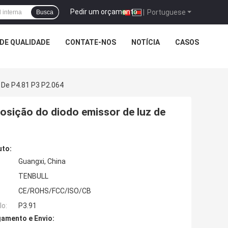
Pedir um orçamento
|
Portuguese
Busca
DE QUALIDADE
CONTATE-NOS
NOTÍCIA
CASOS
 De P4.81 P3 P2.064
osição do diodo emissor de luz de
uto:
Guangxi, China
TENBULL
CE/ROHS/FCC/ISO/CB
o:
P3.91
amento e Envio: