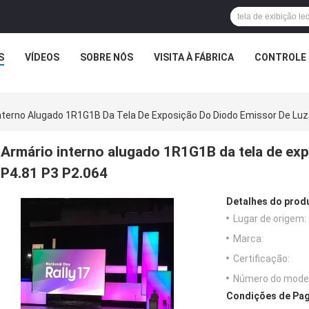
S
VÍDEOS
SOBRE NÓS
VISITA À FÁBRICA
CONTROLE 
nterno Alugado 1R1G1B Da Tela De Exposição Do Diodo Emissor De Luz
Armário interno alugado 1R1G1B da tela de exp
P4.81 P3 P2.064
Detalhes do prod
Lugar de origem:
Marca:
Certificação:
Número do model
Condições de Pag