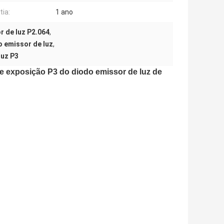
tia:
1 ano
r de luz P2.064
,
o emissor de luz
,
luz P3
e exposição P3 do diodo emissor de luz de