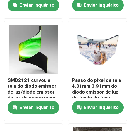
P3.91 do diodo
diodo emissor de luz
Enviar inquérito
Enviar inquérito
emissor de luz a
P3.91 para anunciar
grande
ROHS
Sobre nós
Visita à Fábrica
Controle de qualidade
Contate-nos
SMD2121 curvou a
Passo do pixel da tela
tela do diodo emissor
4.81mm 3.91mm do
Notícia
de luz/diodo emissor
diodo emissor de luz
de luz de pouco peso
do fundo de fase
indica P3.91 3.91mm
1R1G1B
Enviar inquérito
Enviar inquérito
casos
Exposição conduzida alugado