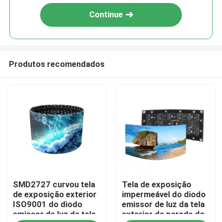
Continue
Produtos recomendados
Casa
SMD2727 curvou tela
Tela de exposição
Produtos
de exposição exterior
impermeável do diodo
ISO9001 do diodo
emissor de luz da tela
emissor de luz da tela
exterior da parede do
Vídeos