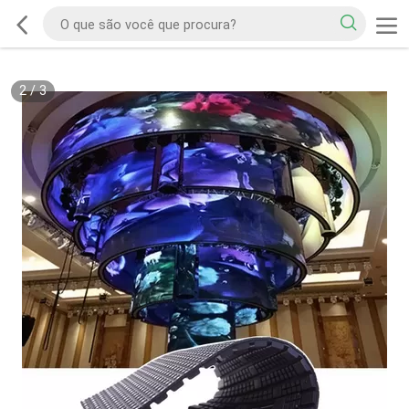
2
/
3